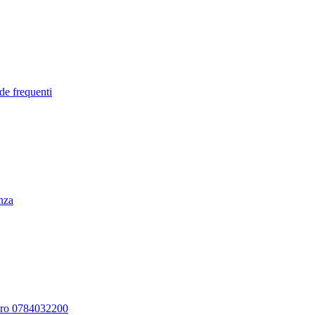
de frequenti
enza
ero 0784032200