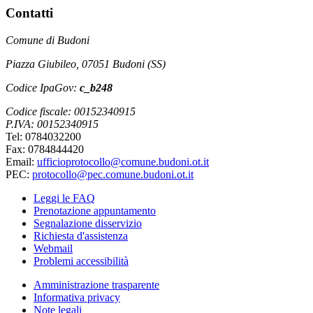
Contatti
Comune di Budoni
Piazza Giubileo, 07051 Budoni (SS)
Codice IpaGov:
c_b248
Codice fiscale: 00152340915
P.IVA: 00152340915
Tel: 0784032200
Fax: 0784844420
Email:
ufficioprotocollo@comune.budoni.ot.it
PEC:
protocollo@pec.comune.budoni.ot.it
Leggi le FAQ
Prenotazione appuntamento
Segnalazione disservizio
Richiesta d'assistenza
Webmail
Problemi accessibilità
Amministrazione trasparente
Informativa privacy
Note legali