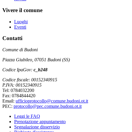
Vivere il comune
Luoghi
Eventi
Contatti
Comune di Budoni
Piazza Giubileo, 07051 Budoni (SS)
Codice IpaGov:
c_b248
Codice fiscale: 00152340915
P.IVA: 00152340915
Tel: 0784032200
Fax: 0784844420
Email:
ufficioprotocollo@comune.budoni.ot.it
PEC:
protocollo@pec.comune.budoni.ot.it
Leggi le FAQ
Prenotazione appuntamento
Segnalazione disservizio