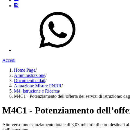
Accedi
Home Page
/
Amministrazione
/
Documenti e dati
/
Attuazione Misure PNRR
/
M4. Istruzione e Ricerca
/
M4C1 - Potenziamento dell’offerta dei servizi di istruzione: dagli
M4C1 - Potenziamento dell’offerta
Attraverso uno stanziamento totale di 3,03 miliardi di euro destinati a
dell’istruzione.