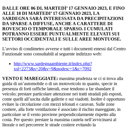
DALLE ORE 06 DI, MARTEDÌ’ 17 GENNAIO 2023, E FINO
ALLE 18 DI MARTEDI’ 17 GENNAIO 2023, LA
SARDEGNA SARÀ INTERESSATA DA PRECIPITAZIONI
DA SPARSE A DIFFUSE, ANCHE A CARATTERE DI
ROVESCIO O TEMPORALE SPARSO. I CUMULATI
POTRANNO ESSERE PUNTUALMENTE ELEVATI SUI
SETTORI OCCIDENTALI E SULLE AREE MONTUOSE.
L'avviso di condimeteo avverse e tutti i documenti emessi dal Centro
Funzionale sono consultabili al seguente indirizzo web:
http://www.sardegnaambiente.it/index.php?
xsl=2273&s=20&v=9&nodesc=1&c=7092
VENTO E MAREGGIATE:
massima prudenza se ci si trova alla
guida di un’automobile o di un motoveicolo in quanto, specie in
presenza di forti raffiche laterali, esse tendono a far sbandare il
veicolo; prestare particolare attenzione nei tratti stradali più esposti,
come quelli all’uscita dalle gallerie e sui viadotti. Inoltre è opportuno
evitare la circolazione con mezzi telonati e caravan. Sulle zone
costiere, alla forte ventilazione è associato il rischio mareggiate, in
particolare se il vento proviene perpendicolarmente rispetto alla
costa. Per questo: prestare la massima cautela nell’avvicinarsi al
litorale o nel percorrere le strade costiere evitando la