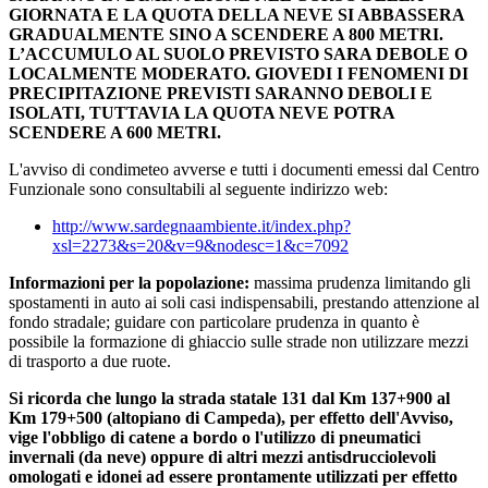
GIORNATA E LA QUOTA DELLA NEVE SI ABBASSERA
GRADUALMENTE SINO A SCENDERE A 800 METRI.
L’ACCUMULO AL SUOLO PREVISTO SARA DEBOLE O
LOCALMENTE MODERATO. GIOVEDI I FENOMENI DI
PRECIPITAZIONE PREVISTI SARANNO DEBOLI E
ISOLATI, TUTTAVIA LA QUOTA NEVE POTRA
SCENDERE A 600 METRI.
L'avviso di condimeteo avverse e tutti i documenti emessi dal Centro
Funzionale sono consultabili al seguente indirizzo web:
http://www.sardegnaambiente.it/index.php?
xsl=2273&s=20&v=9&nodesc=1&c=7092
Informazioni per la popolazione:
massima prudenza limitando gli
spostamenti in auto ai soli casi indispensabili, prestando attenzione al
fondo stradale; guidare con particolare prudenza in quanto è
possibile la formazione di ghiaccio sulle strade non utilizzare mezzi
di trasporto a due ruote.
Si ricorda che lungo la strada statale 131 dal Km 137+900 al
Km 179+500 (altopiano di Campeda), per effetto dell'Avviso,
vige l'obbligo di catene a bordo o l'utilizzo di pneumatici
invernali (da neve) oppure di altri mezzi antisdrucciolevoli
omologati e idonei ad essere prontamente utilizzati per effetto