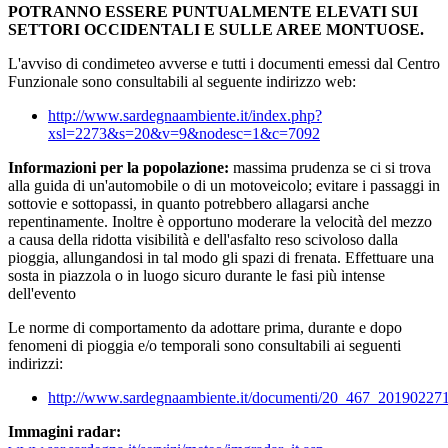
POTRANNO ESSERE PUNTUALMENTE ELEVATI SUI
SETTORI OCCIDENTALI E SULLE AREE MONTUOSE.
L'avviso di condimeteo avverse e tutti i documenti emessi dal Centro
Funzionale sono consultabili al seguente indirizzo web:
http://www.sardegnaambiente.it/index.php?
xsl=2273&s=20&v=9&nodesc=1&c=7092
Informazioni per la popolazione:
massima prudenza se ci si trova
alla guida di un'automobile o di un motoveicolo; evitare i passaggi in
sottovie e sottopassi, in quanto potrebbero allagarsi anche
repentinamente. Inoltre è opportuno moderare la velocità del mezzo
a causa della ridotta visibilità e dell'asfalto reso scivoloso dalla
pioggia, allungandosi in tal modo gli spazi di frenata. Effettuare una
sosta in piazzola o in luogo sicuro durante le fasi più intense
dell'evento
Le norme di comportamento da adottare prima, durante e dopo
fenomeni di pioggia e/o temporali sono consultabili ai seguenti
indirizzi:
http://www.sardegnaambiente.it/documenti/20_467_20190227
Immagini radar: