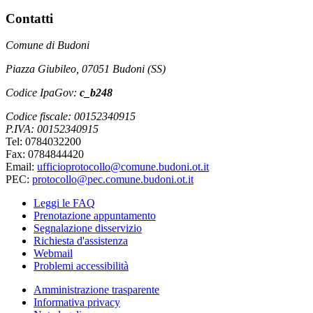
Contatti
Comune di Budoni
Piazza Giubileo, 07051 Budoni (SS)
Codice IpaGov:
c_b248
Codice fiscale: 00152340915
P.IVA: 00152340915
Tel: 0784032200
Fax: 0784844420
Email:
ufficioprotocollo@comune.budoni.ot.it
PEC:
protocollo@pec.comune.budoni.ot.it
Leggi le FAQ
Prenotazione appuntamento
Segnalazione disservizio
Richiesta d'assistenza
Webmail
Problemi accessibilità
Amministrazione trasparente
Informativa privacy