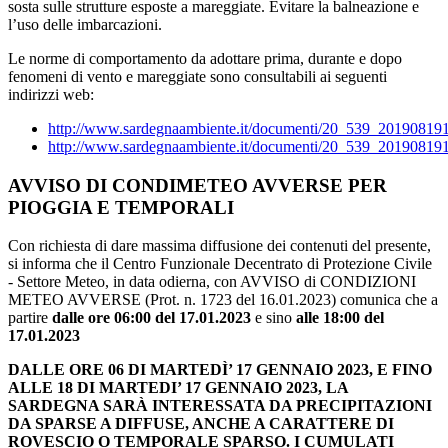
sosta sulle strutture esposte a mareggiate. Evitare la balneazione e
l’uso delle imbarcazioni.
Le norme di comportamento da adottare prima, durante e dopo
fenomeni di vento e mareggiate sono consultabili ai seguenti
indirizzi web:
http://www.sardegnaambiente.it/documenti/20_539_20190819
http://www.sardegnaambiente.it/documenti/20_539_20190819
AVVISO DI CONDIMETEO AVVERSE PER
PIOGGIA E TEMPORALI
Con richiesta di dare massima diffusione dei contenuti del presente,
si informa che il Centro Funzionale Decentrato di Protezione Civile
- Settore Meteo, in data odierna, con AVVISO di CONDIZIONI
METEO AVVERSE (Prot. n. 1723 del 16.01.2023) comunica che a
partire
dalle ore 06:00 del 17.01.2023
e sino
alle 18:00 del
17.01.2023
DALLE ORE 06 DI MARTEDÌ’ 17 GENNAIO 2023, E FINO
ALLE 18 DI MARTEDI’ 17 GENNAIO 2023, LA
SARDEGNA SARÀ INTERESSATA DA PRECIPITAZIONI
DA SPARSE A DIFFUSE, ANCHE A CARATTERE DI
ROVESCIO O TEMPORALE SPARSO. I CUMULATI