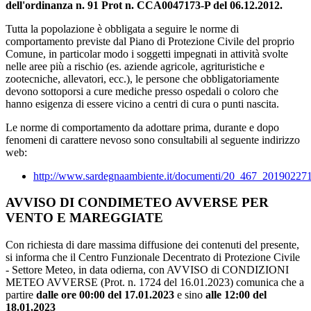
dell'ordinanza n. 91 Prot n. CCA0047173-P del 06.12.2012.
Tutta la popolazione è obbligata a seguire le norme di
comportamento previste dal Piano di Protezione Civile del proprio
Comune, in particolar modo i soggetti impegnati in attività svolte
nelle aree più a rischio (es. aziende agricole, agrituristiche e
zootecniche, allevatori, ecc.), le persone che obbligatoriamente
devono sottoporsi a cure mediche presso ospedali o coloro che
hanno esigenza di essere vicino a centri di cura o punti nascita.
Le norme di comportamento da adottare prima, durante e dopo
fenomeni di carattere nevoso sono consultabili al seguente indirizzo
web:
http://www.sardegnaambiente.it/documenti/20_467_20190227
AVVISO DI CONDIMETEO AVVERSE PER
VENTO E MAREGGIATE
Con richiesta di dare massima diffusione dei contenuti del presente,
si informa che il Centro Funzionale Decentrato di Protezione Civile
- Settore Meteo, in data odierna, con AVVISO di CONDIZIONI
METEO AVVERSE (Prot. n. 1724 del 16.01.2023) comunica che a
partire
dalle ore 00:00 del 17.01.2023
e sino
alle 12:00 del
18.01.2023