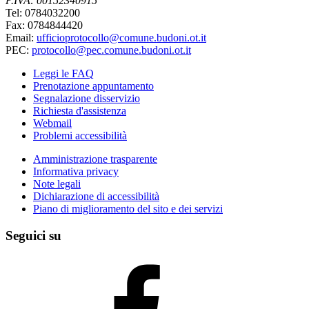
P.IVA: 00152340915
Tel: 0784032200
Fax: 0784844420
Email:
ufficioprotocollo@comune.budoni.ot.it
PEC:
protocollo@pec.comune.budoni.ot.it
Leggi le FAQ
Prenotazione appuntamento
Segnalazione disservizio
Richiesta d'assistenza
Webmail
Problemi accessibilità
Amministrazione trasparente
Informativa privacy
Note legali
Dichiarazione di accessibilità
Piano di miglioramento del sito e dei servizi
Seguici su