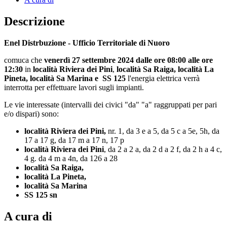
Descrizione
Enel Distrbuzione - Ufficio Territoriale di Nuoro
comuca che
venerdì 27 settembre 2024 dalle ore 08:00 alle ore
12:30
in
località Riviera dei Pini
,
località Sa Raiga
, località La
Pineta, località Sa Marina e
SS 125
l'energia elettrica verrà
interrotta per effettuare lavori sugli impianti.
Le vie interessate (intervalli dei civici "da" "a" raggruppati per pari
e/o dispari) sono:
località Riviera dei Pini,
nr. 1, da 3 e a 5, da 5 c a 5e, 5h, da
17 a 17 g, da 17 m a 17 n, 17 p
località Riviera dei Pini
, da 2 a 2 a, da 2 d a 2 f, da 2 h a 4 c,
4 g. da 4 m a 4n, da 126 a 28
località Sa Raiga,
località La Pineta,
località Sa Marina
SS 125 sn
A cura di