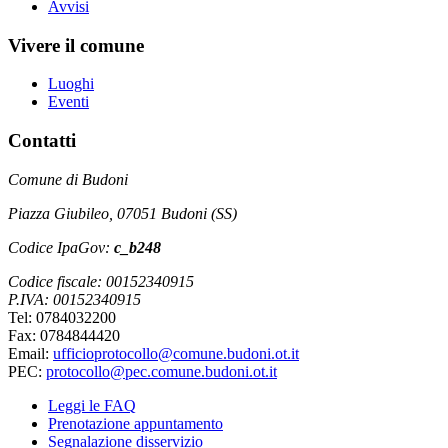
Avvisi
Vivere il comune
Luoghi
Eventi
Contatti
Comune di Budoni
Piazza Giubileo, 07051 Budoni (SS)
Codice IpaGov:
c_b248
Codice fiscale: 00152340915
P.IVA: 00152340915
Tel: 0784032200
Fax: 0784844420
Email:
ufficioprotocollo@comune.budoni.ot.it
PEC:
protocollo@pec.comune.budoni.ot.it
Leggi le FAQ
Prenotazione appuntamento
Segnalazione disservizio