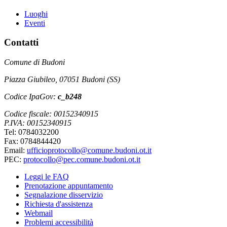
Luoghi
Eventi
Contatti
Comune di Budoni
Piazza Giubileo, 07051 Budoni (SS)
Codice IpaGov:
c_b248
Codice fiscale: 00152340915
P.IVA: 00152340915
Tel: 0784032200
Fax: 0784844420
Email:
ufficioprotocollo@comune.budoni.ot.it
PEC:
protocollo@pec.comune.budoni.ot.it
Leggi le FAQ
Prenotazione appuntamento
Segnalazione disservizio
Richiesta d'assistenza
Webmail
Problemi accessibilità