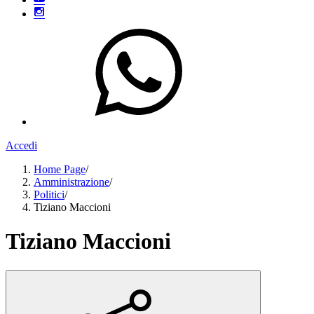
Accedi
Home Page
/
Amministrazione
/
Politici
/
Tiziano Maccioni
Tiziano Maccioni