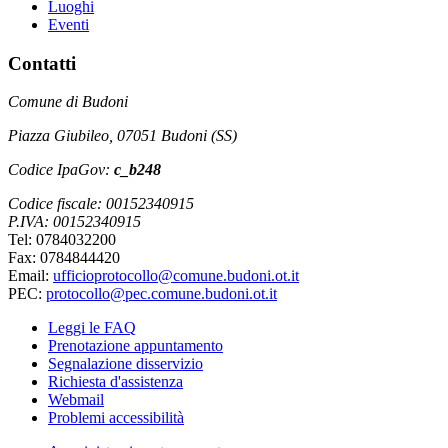
Luoghi
Eventi
Contatti
Comune di Budoni
Piazza Giubileo, 07051 Budoni (SS)
Codice IpaGov:
c_b248
Codice fiscale: 00152340915
P.IVA: 00152340915
Tel: 0784032200
Fax: 0784844420
Email:
ufficioprotocollo@comune.budoni.ot.it
PEC:
protocollo@pec.comune.budoni.ot.it
Leggi le FAQ
Prenotazione appuntamento
Segnalazione disservizio
Richiesta d'assistenza
Webmail
Problemi accessibilità