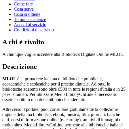
Come fare
Cosa serve
Cosa si ottiene
Tempi e scadenze
Accedi al servizio
Condizioni di servizio
A chi è rivolto
A chiunque voglia accedere alla Biblioteca Digitale Online MLOL.
Descrizione
MLOL
è la prima rete italiana di biblioteche pubbliche,
accademiche e scolastiche per il prestito digitale. Ad oggi le
biblioteche aderenti sono oltre 6500 in tutte le regioni d'Italia e in 25
paesi stranieri. Per utilizzare MediaLibraryOnLine è necessario
essere iscritti in una delle biblioteche aderenti.
Attraverso il portale, puoi consultare gratuitamente la collezione
digitale della tua biblioteca: ebook, musica, film, giornali, banche
dati, corsi di formazione online (e-learning), archivi di immagini e
molto altro. MediaLibraryOnLine permette alle biblioteche italiane