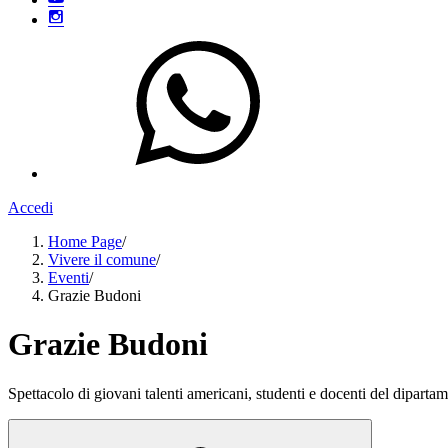
Accedi
Home Page
/
Vivere il comune
/
Eventi
/
Grazie Budoni
Grazie Budoni
Spettacolo di giovani talenti americani, studenti e docenti del dipart