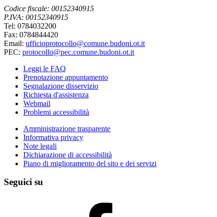
Codice fiscale: 00152340915
P.IVA: 00152340915
Tel: 0784032200
Fax: 0784844420
Email:
ufficioprotocollo@comune.budoni.ot.it
PEC:
protocollo@pec.comune.budoni.ot.it
Leggi le FAQ
Prenotazione appuntamento
Segnalazione disservizio
Richiesta d'assistenza
Webmail
Problemi accessibilità
Amministrazione trasparente
Informativa privacy
Note legali
Dichiarazione di accessibilità
Piano di miglioramento del sito e dei servizi
Seguici su