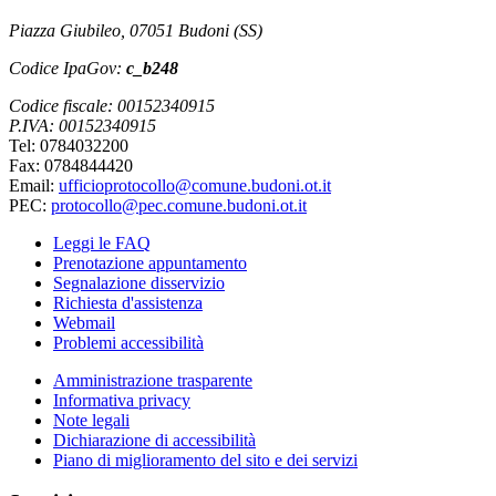
Piazza Giubileo, 07051 Budoni (SS)
Codice IpaGov:
c_b248
Codice fiscale: 00152340915
P.IVA: 00152340915
Tel: 0784032200
Fax: 0784844420
Email:
ufficioprotocollo@comune.budoni.ot.it
PEC:
protocollo@pec.comune.budoni.ot.it
Leggi le FAQ
Prenotazione appuntamento
Segnalazione disservizio
Richiesta d'assistenza
Webmail
Problemi accessibilità
Amministrazione trasparente
Informativa privacy
Note legali
Dichiarazione di accessibilità
Piano di miglioramento del sito e dei servizi