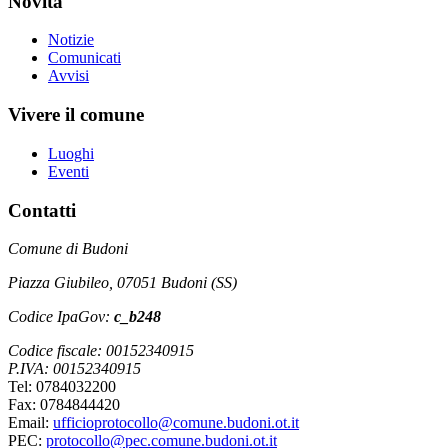
Novità
Notizie
Comunicati
Avvisi
Vivere il comune
Luoghi
Eventi
Contatti
Comune di Budoni
Piazza Giubileo, 07051 Budoni (SS)
Codice IpaGov:
c_b248
Codice fiscale: 00152340915
P.IVA: 00152340915
Tel: 0784032200
Fax: 0784844420
Email:
ufficioprotocollo@comune.budoni.ot.it
PEC:
protocollo@pec.comune.budoni.ot.it