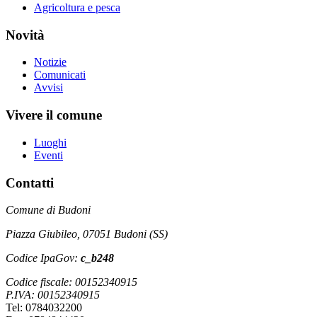
Agricoltura e pesca
Novità
Notizie
Comunicati
Avvisi
Vivere il comune
Luoghi
Eventi
Contatti
Comune di Budoni
Piazza Giubileo, 07051 Budoni (SS)
Codice IpaGov:
c_b248
Codice fiscale: 00152340915
P.IVA: 00152340915
Tel: 0784032200