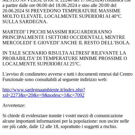
a partire dalle ore 06:00 del 18.06.2024 e sino alle 20:00 del
20.06.2024 SI PREVEDONO TEMPERATURE MASSIME
MOLTO ELEVATE, LOCALMENTE SUPERIORI AI 40°C
SULLA SARDEGNA.
MARTEDI’ I PICCHI MASSIMI RIGUARDERANNO
PRINCIPALMENTE I SETTORI OCCIDENTALI, MENTRE
MERCOLEDI’ E GIOVEDI’ ANCHE IL RESTO DELL’ISOLA.
IN TALE SCENARIO RISULTA ALTRESI’ RILEVANTE LA
PROBABILITA’ DI TEMPERATURE MINIME PROSSIME O
LOCALMENTE SUPERIORI AI 25°C.
L'avviso di condimeteo avverse e tutti i documenti emessi dal Centro
Funzionale sono consultabili al seguente indirizzo web:
http://www.sardegnaambiente.it/index.php?
xsl=2273&s=20&v=9&nodesc=1&c=7092
Avvertenze:
Si chiede di evidenziare tramite i vostri mezzi di comunicazione
alcune importanti informazioni per la popolazione: non uscire nelle
ore più calde, dalle 12 alle 18, soprattutto i soggetti a rischio.