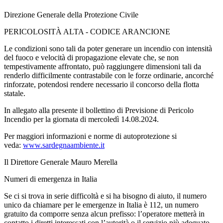
Direzione Generale della Protezione Civile
PERICOLOSITÀ ALTA - CODICE ARANCIONE
Le condizioni sono tali da poter generare un incendio con intensità
del fuoco e velocità di propagazione elevate che, se non
tempestivamente affrontato, può raggiungere dimensioni tali da
renderlo difficilmente contrastabile con le forze ordinarie, ancorché
rinforzate, potendosi rendere necessario il concorso della flotta
statale.
In allegato alla presente il bollettino di Previsione di Pericolo
Incendio per la giornata di mercoledì 14.08.2024.
Per maggiori informazioni e norme di autoprotezione si
veda:
www.sardegnaambiente.it
Il Direttore Generale Mauro Merella
Numeri di emergenza in Italia
Se ci si trova in serie difficoltà e si ha bisogno di aiuto, il numero
unico da chiamare per le emergenze in Italia è 112, un numero
gratuito da comporre senza alcun prefisso: l’operatore metterà in
contatto i diretti interessati con l’autorità o il servizio più adeguato.