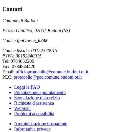
Contatti
Comune di Budoni
Piazza Giubileo, 07051 Budoni (SS)
Codice IpaGov:
c_b248
Codice fiscale: 00152340915
P.IVA: 00152340915
Tel: 0784032200
Fax: 0784844420
Email:
ufficioprotocollo@comune.budoni.ot.it
PEC:
protocollo@pec.comune.budoni.ot.it
Leggi le FAQ
Prenotazione appuntamento
Segnalazione disservizio
Richiesta d'assistenza
Webmail
Problemi accessibilità
Amministrazione trasparente
Informativa privacy