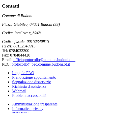
Contatti
Comune di Budoni
Piazza Giubileo, 07051 Budoni (SS)
Codice IpaGov:
c_b248
Codice fiscale: 00152340915
P.IVA: 00152340915
Tel: 0784032200
Fax: 0784844420
Email:
ufficioprotocollo@comune.budoni.ot.it
PEC:
protocollo@pec.comune.budoni.ot.it
Leggi le FAQ
Prenotazione appuntamento
Segnalazione disservizio
Richiesta d'assistenza
Webmail
Problemi accessibilità
Amministrazione trasparente
Informativa privacy