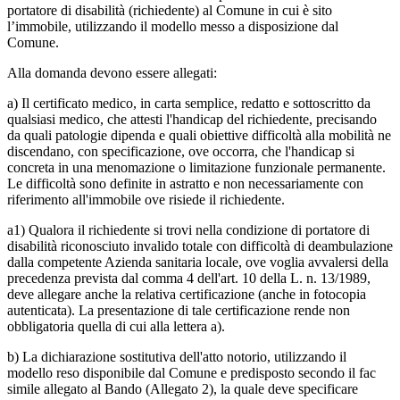
portatore di disabilità (richiedente) al Comune in cui è sito
l’immobile, utilizzando il modello messo a disposizione dal
Comune.
Alla domanda devono essere allegati:
a) Il certificato medico, in carta semplice, redatto e sottoscritto da
qualsiasi medico, che attesti l'handicap del richiedente, precisando
da quali patologie dipenda e quali obiettive difficoltà alla mobilità ne
discendano, con specificazione, ove occorra, che l'handicap si
concreta in una menomazione o limitazione funzionale permanente.
Le difficoltà sono definite in astratto e non necessariamente con
riferimento all'immobile ove risiede il richiedente.
a1) Qualora il richiedente si trovi nella condizione di portatore di
disabilità riconosciuto invalido totale con difficoltà di deambulazione
dalla competente Azienda sanitaria locale, ove voglia avvalersi della
precedenza prevista dal comma 4 dell'art. 10 della L. n. 13/1989,
deve allegare anche la relativa certificazione (anche in fotocopia
autenticata). La presentazione di tale certificazione rende non
obbligatoria quella di cui alla lettera a).
b) La dichiarazione sostitutiva dell'atto notorio, utilizzando il
modello reso disponibile dal Comune e predisposto secondo il fac
simile allegato al Bando (Allegato 2), la quale deve specificare