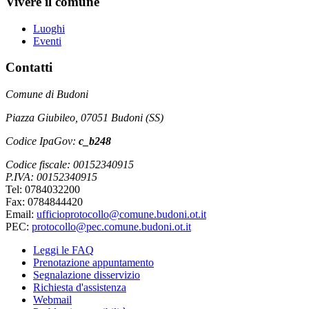
Vivere il comune
Luoghi
Eventi
Contatti
Comune di Budoni
Piazza Giubileo, 07051 Budoni (SS)
Codice IpaGov:
c_b248
Codice fiscale: 00152340915
P.IVA: 00152340915
Tel: 0784032200
Fax: 0784844420
Email:
ufficioprotocollo@comune.budoni.ot.it
PEC:
protocollo@pec.comune.budoni.ot.it
Leggi le FAQ
Prenotazione appuntamento
Segnalazione disservizio
Richiesta d'assistenza
Webmail