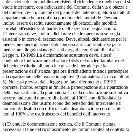
l'ubicazione dell'immobile ove risiede il richiedente e quello su cui si
vuole intervenire, con indicazione del Comune, della via o piazza e
del numero civico, nonché del piano e dell'interno, qualora si tratti di
appartamento che occupi una porzione dell'immobile. Devono,
inoltre, essere descritti succintamente gli ostacoli alla mobilità
correlati all'esistenza di barriere o all’assenza di segnalazioni.
L'interessato deve, inoltre, dichiarare che le opere non sono già
esistenti o in corso di esecuzione. Deve, altresì, dichiarare se per le
medesime opere gli siano stati concessi altri contributi e se per il
medesimo alloggio siano già stati erogati i contributi di cui alla
Legge n. 13/1989.La dichiarazione sostitutiva deve, altresì
contendere l’indicazione del valore ISEE del nucleo familiare del
richiedente riferito all’anno in cui scade il termine per la
presentazione dell’istanza, qualora il richiedente intenda partecipare
alla ripartizione delle risorse integrative (Graduatoria C, di cui all’art.
5). Nei casi previsti dalla legge può farsi riferimento all’ISEE
corrente. Inoltre, sempre ai fini della partecipazione alla ripartizione
delle risorse di cui alla graduatoria C, nella dichiarazione sostitutiva
occorre indicare il numero di disabili al 100% con difficoltà alla
deambulazione che usufruiscono dei benefici dell’intervento e il
numero di disabili con difficoltà alla deambulazione con disabilità
non al 100% che usufruiscono dei benefici dell’intervento.
c) Eventuale documentazione tecnica, che il Comune ritenga
necessaria al fine del riconoscimento dell’ammissibilità al contributo