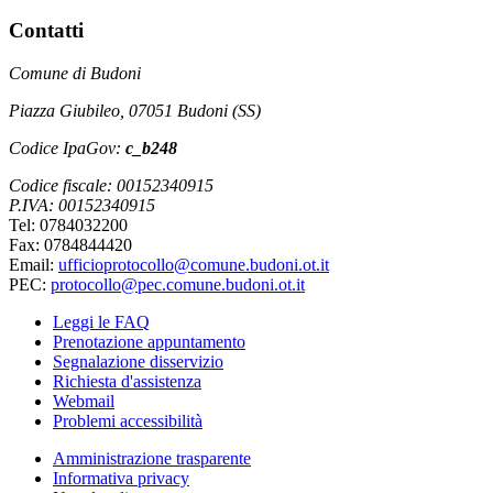
Contatti
Comune di Budoni
Piazza Giubileo, 07051 Budoni (SS)
Codice IpaGov:
c_b248
Codice fiscale: 00152340915
P.IVA: 00152340915
Tel: 0784032200
Fax: 0784844420
Email:
ufficioprotocollo@comune.budoni.ot.it
PEC:
protocollo@pec.comune.budoni.ot.it
Leggi le FAQ
Prenotazione appuntamento
Segnalazione disservizio
Richiesta d'assistenza
Webmail
Problemi accessibilità
Amministrazione trasparente
Informativa privacy