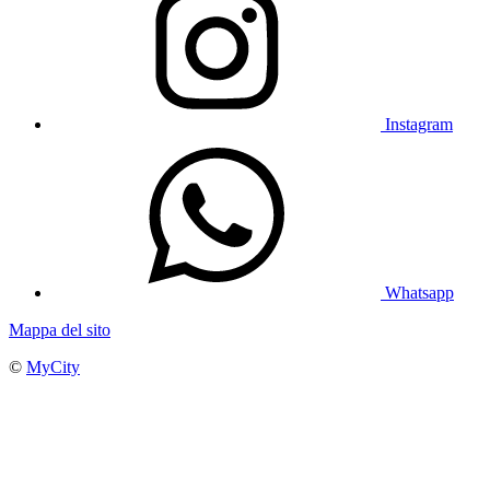
Instagram
Whatsapp
Mappa del sito
©
MyCity