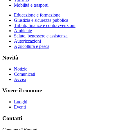
Mobilità e trasporti
Educazione e formazione
Giustizia e sicurezza pubblica
Tributi, finanze e contravvenzioni
Ambiente
Salute, benessere e assistenza
Autorizzazioni
Agricoltura e pesca
Novità
Notizie
Comunicati
Avvisi
Vivere il comune
Luoghi
Eventi
Contatti
Comune di Budoni