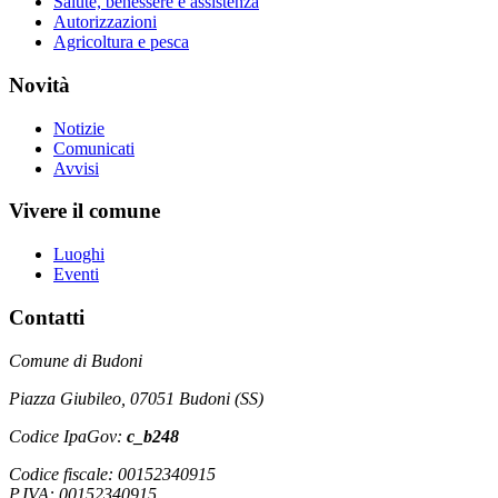
Salute, benessere e assistenza
Autorizzazioni
Agricoltura e pesca
Novità
Notizie
Comunicati
Avvisi
Vivere il comune
Luoghi
Eventi
Contatti
Comune di Budoni
Piazza Giubileo, 07051 Budoni (SS)
Codice IpaGov:
c_b248
Codice fiscale: 00152340915
P.IVA: 00152340915