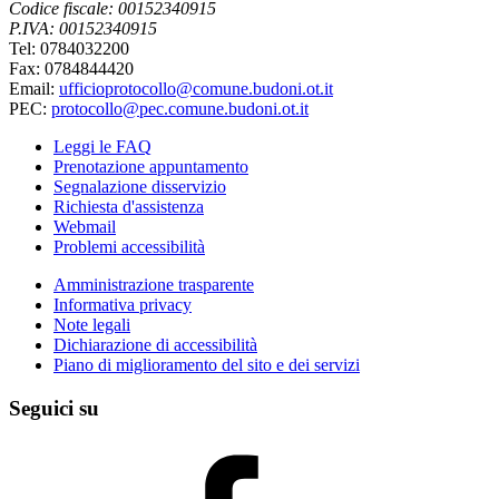
Codice fiscale: 00152340915
P.IVA: 00152340915
Tel: 0784032200
Fax: 0784844420
Email:
ufficioprotocollo@comune.budoni.ot.it
PEC:
protocollo@pec.comune.budoni.ot.it
Leggi le FAQ
Prenotazione appuntamento
Segnalazione disservizio
Richiesta d'assistenza
Webmail
Problemi accessibilità
Amministrazione trasparente
Informativa privacy
Note legali
Dichiarazione di accessibilità
Piano di miglioramento del sito e dei servizi
Seguici su