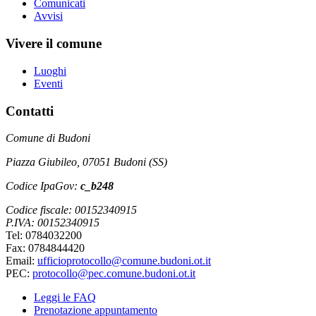
Comunicati
Avvisi
Vivere il comune
Luoghi
Eventi
Contatti
Comune di Budoni
Piazza Giubileo, 07051 Budoni (SS)
Codice IpaGov:
c_b248
Codice fiscale: 00152340915
P.IVA: 00152340915
Tel: 0784032200
Fax: 0784844420
Email:
ufficioprotocollo@comune.budoni.ot.it
PEC:
protocollo@pec.comune.budoni.ot.it
Leggi le FAQ
Prenotazione appuntamento