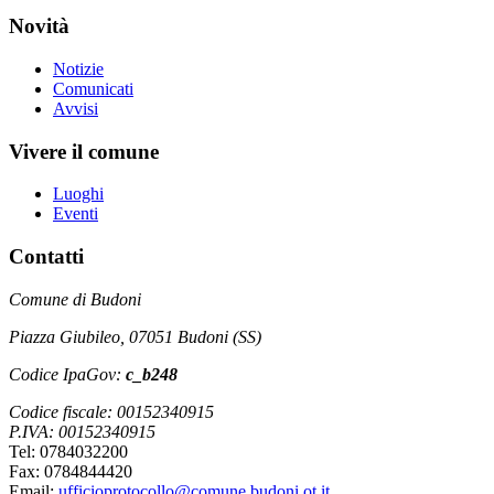
Novità
Notizie
Comunicati
Avvisi
Vivere il comune
Luoghi
Eventi
Contatti
Comune di Budoni
Piazza Giubileo, 07051 Budoni (SS)
Codice IpaGov:
c_b248
Codice fiscale: 00152340915
P.IVA: 00152340915
Tel: 0784032200
Fax: 0784844420
Email:
ufficioprotocollo@comune.budoni.ot.it