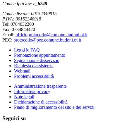
Codice IpaGov:
c_b248
Codice fiscale: 00152340915
P.IVA: 00152340915
Tel: 0784032200
Fax: 0784844420
Email:
ufficioprotocollo@comune.budoni.ot.it
PEC:
protocollo@pec.comune.budoni.ot.it
Leggi le FAQ
Prenotazione appuntamento
Segnalazione disservizio
Richiesta d'assistenza
Webmail
Problemi accessibilità
Amministrazione trasparente
Informativa privacy
Note legali
Dichiarazione di accessibilità
Piano di miglioramento del sito e dei servizi
Seguici su