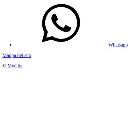
Whatsapp
Mappa del sito
©
MyCity