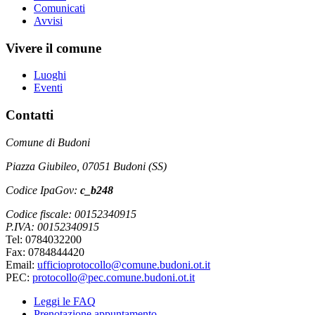
Comunicati
Avvisi
Vivere il comune
Luoghi
Eventi
Contatti
Comune di Budoni
Piazza Giubileo, 07051 Budoni (SS)
Codice IpaGov:
c_b248
Codice fiscale: 00152340915
P.IVA: 00152340915
Tel: 0784032200
Fax: 0784844420
Email:
ufficioprotocollo@comune.budoni.ot.it
PEC:
protocollo@pec.comune.budoni.ot.it
Leggi le FAQ
Prenotazione appuntamento