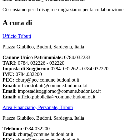
Ci scusiamo per il disagio e ringraziamo per la collaborazione
A cura di
Ufficio Tributi
Piazza Giubileo, Budoni, Sardegna, Italia
Canone Unico Patrimoniale:
0784.032233
TARI:
0784. 032226 - 032220
Imposta di Soggiorno:
0784. 032262 - 0784.032220
IMU:
0784.032200
PEC:
cburp@pec.comune.budoni.ot.it
Email:
ufficio.tributi@comune.budoni.ot.it
Email:
impostadisoggiorno@comune.budoni.ot.it
Email:
ufficio.pubblicita@comune.budoni.ot.it
Area Finanziario, Personale, Tributi
Piazza Giubileo, Budoni, Sardegna, Italia
Telefono:
0784.032200
Email:
cburp@comune.budoni.ot.it
PEC:
cburp@pec.comune.budoni.ot.it