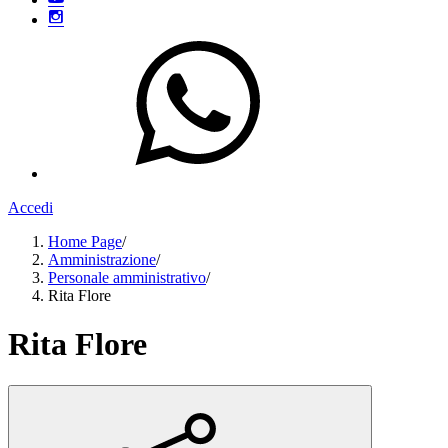
Accedi
Home Page
/
Amministrazione
/
Personale amministrativo
/
Rita Flore
Rita Flore