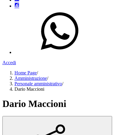
Accedi
Home Page
/
Amministrazione
/
Personale amministrativo
/
Dario Maccioni
Dario Maccioni