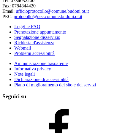
Tel: 0784032200
Fax: 0784844420
Email:
ufficioprotocollo@comune.budoni.ot.it
PEC:
protocollo@pec.comune.budoni.ot.it
Leggi le FAQ
Prenotazione appuntamento
Segnalazione disservizio
Richiesta d'assistenza
Webmail
Problemi accessibilità
Amministrazione trasparente
Informativa privacy
Note legali
Dichiarazione di accessibilità
Piano di miglioramento del sito e dei servizi
Seguici su