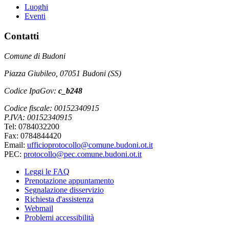
Luoghi
Eventi
Contatti
Comune di Budoni
Piazza Giubileo, 07051 Budoni (SS)
Codice IpaGov:
c_b248
Codice fiscale: 00152340915
P.IVA: 00152340915
Tel: 0784032200
Fax: 0784844420
Email:
ufficioprotocollo@comune.budoni.ot.it
PEC:
protocollo@pec.comune.budoni.ot.it
Leggi le FAQ
Prenotazione appuntamento
Segnalazione disservizio
Richiesta d'assistenza
Webmail
Problemi accessibilità