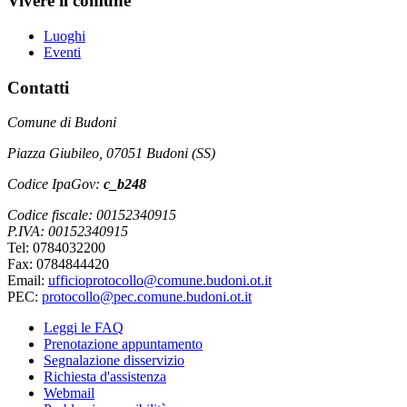
Vivere il comune
Luoghi
Eventi
Contatti
Comune di Budoni
Piazza Giubileo, 07051 Budoni (SS)
Codice IpaGov:
c_b248
Codice fiscale: 00152340915
P.IVA: 00152340915
Tel: 0784032200
Fax: 0784844420
Email:
ufficioprotocollo@comune.budoni.ot.it
PEC:
protocollo@pec.comune.budoni.ot.it
Leggi le FAQ
Prenotazione appuntamento
Segnalazione disservizio
Richiesta d'assistenza
Webmail