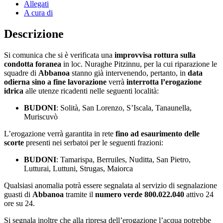
Allegati
A cura di
Descrizione
Si comunica che si è verificata una
improvvisa rottura sulla
condotta foranea
in loc. Nuraghe Pitzinnu, per la cui riparazione le
squadre di
Abbanoa
stanno già intervenendo, pertanto, in
data
odierna sino a fine lavorazione
verrà
interrotta l’erogazione
idrica
alle utenze ricadenti nelle seguenti località:
BUDONI
: Solità, San Lorenzo, S’Iscala, Tanaunella,
Muriscuvò
L’erogazione verrà garantita in rete
fino ad esaurimento delle
scorte
presenti nei serbatoi per le seguenti frazioni:
BUDONI
: Tamarispa, Berruiles, Nuditta, San Pietro,
Lutturai, Luttuni, Strugas, Maiorca
Qualsiasi anomalia potrà essere segnalata al servizio di segnalazione
guasti di
Abbanoa
tramite il
numero verde 800.022.040
attivo 24
ore su 24.
Si segnala inoltre che alla ripresa dell’erogazione l’acqua potrebbe