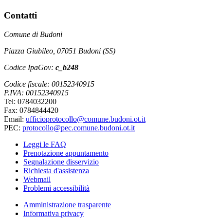
Contatti
Comune di Budoni
Piazza Giubileo, 07051 Budoni (SS)
Codice IpaGov:
c_b248
Codice fiscale: 00152340915
P.IVA: 00152340915
Tel: 0784032200
Fax: 0784844420
Email:
ufficioprotocollo@comune.budoni.ot.it
PEC:
protocollo@pec.comune.budoni.ot.it
Leggi le FAQ
Prenotazione appuntamento
Segnalazione disservizio
Richiesta d'assistenza
Webmail
Problemi accessibilità
Amministrazione trasparente
Informativa privacy