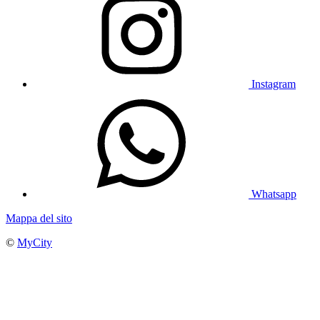
Instagram
Whatsapp
Mappa del sito
©
MyCity